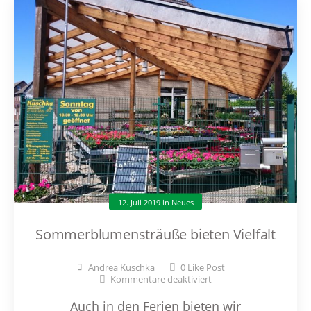
12. Juli 2019
in
Neues
Sommerblumensträuße bieten Vielfalt
Andrea Kuschka
0
Like Post
Kommentare deaktiviert
Auch in den Ferien bieten wir